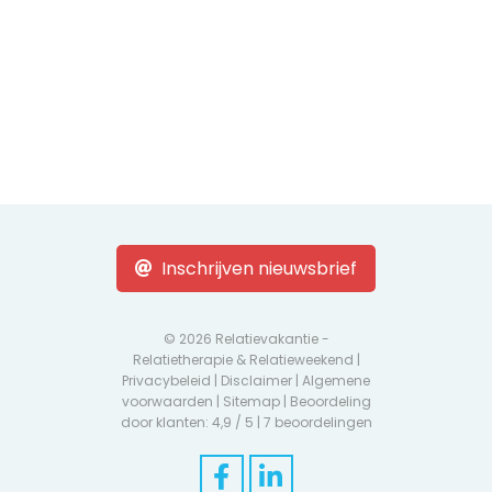
Inschrijven nieuwsbrief
© 2026 Relatievakantie -
Relatietherapie & Relatieweekend |
Privacybeleid
|
Disclaimer
|
Algemene
voorwaarden
|
Sitemap
| Beoordeling
door klanten: 4,9 / 5 |
7 beoordelingen