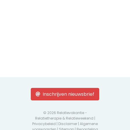
Inschrijven nieuwsbrief
© 2026 Relatievakantie -
Relatietherapie & Relatieweekend |
Privacybeleid
|
Disclaimer
|
Algemene
voorwaarden
|
Sitemap
| Beoordeling