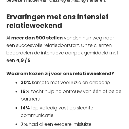
bewezen model van
Massing & Fading
hanteren.
Ervaringen met ons intensief
relatieweekend
Al
meer dan 900 stellen
vonden hun weg naar
een succesvolle relatiedoorstart. Onze cliënten
beoordelen de intensieve aanpak gemiddeld met
een
4,9 / 5
.
Waarom kozen zij voor ons relatieweekend?
30%
kampte met veel ruzie en onbegrip
15%
zocht hulp na ontrouw van één of beide
partners
14%
liep volledig vast op slechte
communicatie
7%
had al een eerdere, mislukte