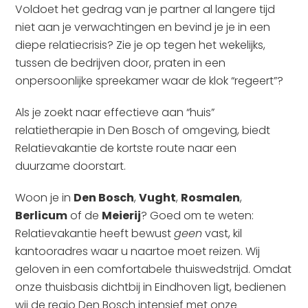
Voldoet het gedrag van je partner al langere tijd
niet aan je verwachtingen en bevind je je in een
diepe relatiecrisis? Zie je op tegen het wekelijks,
tussen de bedrijven door, praten in een
onpersoonlijke spreekamer waar de klok “regeert”?
Als je zoekt naar effectieve aan “huis”
relatietherapie in Den Bosch of omgeving, biedt
Relatievakantie de kortste route naar een
duurzame doorstart.
Woon je in
Den Bosch
,
Vught
,
Rosmalen
,
Berlicum
of de
Meierij
? Goed om te weten:
Relatievakantie heeft bewust
geen
vast, kil
kantooradres waar u naartoe moet reizen. Wij
geloven in een comfortabele thuiswedstrijd. Omdat
onze thuisbasis dichtbij in Eindhoven ligt, bedienen
wij de regio Den Bosch intensief met onze