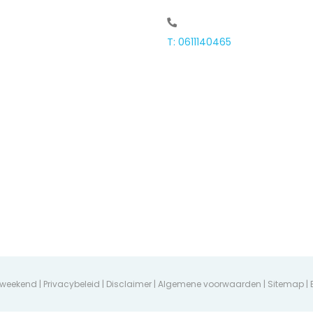
T: 0611140465
ieweekend |
Privacybeleid
|
Disclaimer
|
Algemene voorwaarden
|
Sitemap
| 