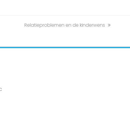
next
Relatieproblemen en de kinderwens
post:
EC