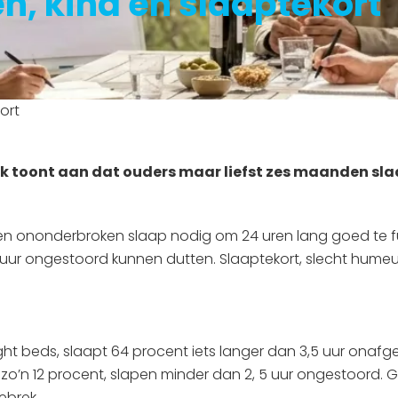
n, kind en slaaptekort
ort
k toont aan dat ouders maar liefst zes maanden slaa
 ononderbroken slaap nodig om 24 uren lang goed te func
uur ongestoord kunnen dutten. Slaaptekort, slecht humeur,
ght beds, slaapt 64 procent iets langer dan 3,5 uur onaf
 zo’n 12 procent, slapen minder dan 2, 5 uur ongestoord.
ebrek.