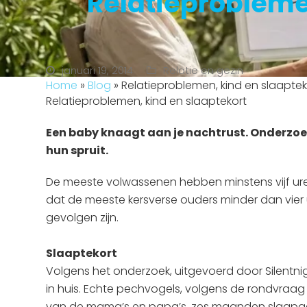
Relatieprobleme
januari 19, 2014
Relatie en gezin
Home
»
Blog
»
Relatieproblemen, kind en slaaptek
Relatieproblemen, kind en slaaptekort
Een baby knaagt aan je nachtrust. Onderzoe
hun spruit.
De meeste volwassenen hebben minstens vijf uren
dat de meeste kersverse ouders minder dan vier 
gevolgen zijn.
Slaaptekort
Volgens het onderzoek, uitgevoerd door Silentni
in huis. Echte pechvogels, volgens de rondvraag
van de mama’s en papa’s, zes maanden slaapg