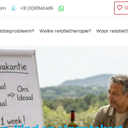
G
com
+31 (0)611140465
latieprobleem?
Welke relatietherapie?
Waar relatiet