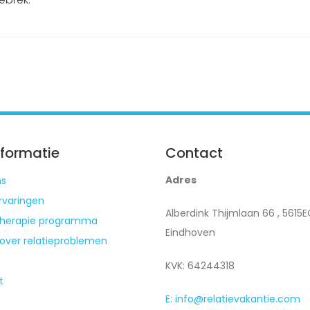
nformatie
Contact
Adres
ns
Ervaringen
Alberdink Thijmlaan 66 , 5615
etherapie programma
Eindhoven
 over relatieproblemen
KVK: 64244318
t
E: info@relatievakantie.com