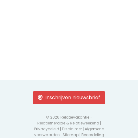
Inschrijven nieuwsbrief
© 2026 Relatievakantie -
Relatietherapie & Relatieweekend |
Privacybeleid
|
Disclaimer
|
Algemene
voorwaarden
|
Sitemap
| Beoordeling