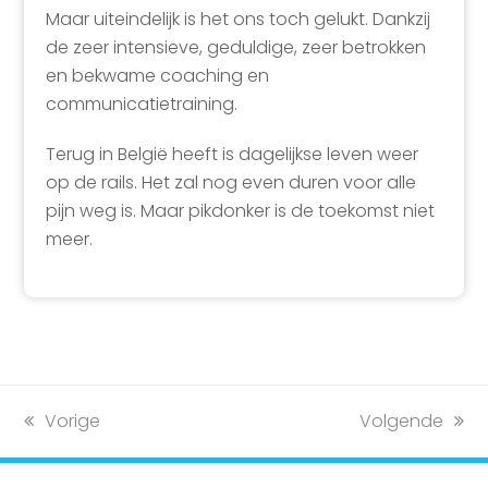
Maar uiteindelijk is het ons toch gelukt. Dankzij
de zeer intensieve, geduldige, zeer betrokken
en bekwame coaching en
communicatietraining.
Terug in België heeft is dagelijkse leven weer
op de rails. Het zal nog even duren voor alle
pijn weg is. Maar pikdonker is de toekomst niet
meer.
previous
Vorige
next
Volgende
post:
post: