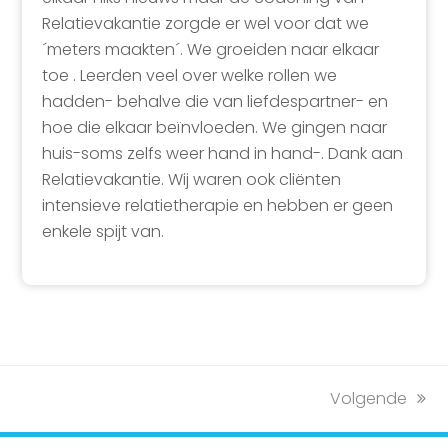
Relatievakantie zorgde er wel voor dat we
´meters maakten´. We groeiden naar elkaar
toe . Leerden veel over welke rollen we
hadden- behalve die van liefdespartner- en
hoe die elkaar beïnvloeden. We gingen naar
huis-soms zelfs weer hand in hand-. Dank aan
Relatievakantie. Wij waren ook cliënten
intensieve relatietherapie en hebben er geen
enkele spijt van.
next
Volgende
post: