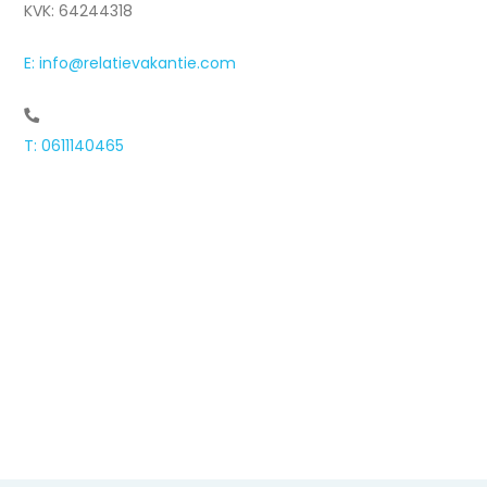
KVK: 64244318
E: info@relatievakantie.com
T: 0611140465